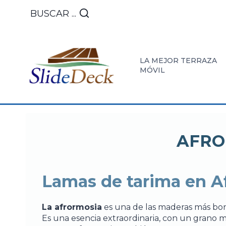
Saltar
BUSCAR ...
al
Contenido
LA MEJOR TERRAZA
MÓVIL
DESCUBRA
NUESTR
INSTA
LA
LOGROS
Y
AFRO
TERRAZA
EN
MANT
CUBIERTA
TERRAZ
Lamas de tarima en A
DESLIZANT
MÓVIL
MÓVIL
La afrormosia
es una de las maderas más bon
Es una esencia extraordinaria, con un grano 