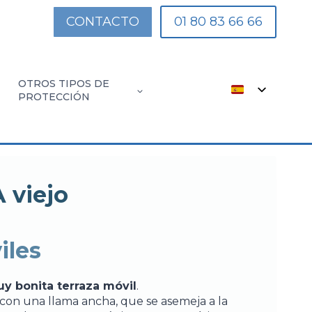
CONTACTO
01 80 83 66 66
OTROS TIPOS DE
PROTECCIÓN
LA
LOS
EL
S
ESTOS
ESPALDA
REFUGIOS
OBTURADOR
viejo
NTO
IENTOS
MÓVIL
PARA
SUBACUÁTICO
ES
A
PARA
PISCINAS
PARA
iles
PISCINAS
PISCINAS
y bonita terraza móvil
.
con una llama ancha, que se asemeja a la