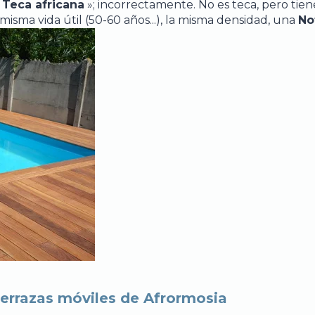
«
Teca africana
»; incorrectamente. No es teca, pero tiene
isma vida útil (50-60 años...), la misma densidad, una
No
 terrazas móviles de Afrormosia