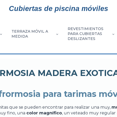
Cubiertas de piscina móviles
REVESTIMIENTOS
TERRAZA MÓVIL A
PARA CUBIERTAS
MEDIDA
DESLIZANTES
OS
LACIÓN
LA
CONFIGURACIONES
RECUBRIMIENTOS
MADERAS
CUCHILLA
COMPU
OPCIONES
LAS
GAMA
DE
PARA
RMOSIA MADERA EXOTICA 
RECUBRIMIE
REVESTIM
EXÓTICAS
DE
DE
PARA
DIMENSIONES
ENIMIENTO
PLATAFORMA
TERRAZA
TERRAZA
GRAD
NATURAL
ALUMINIO
MADER
SU
DE
A
DESLIZANTE
MÓVIL
MÓVIL
frormosia para tarimas móv
TERRAZA
LA
E
MÓVIL
TERRAZA
itas que se pueden encontrar para realizar una muy,
mu
MÓVIL
muy fino, una
color magnífico
, un veteado muy regular 