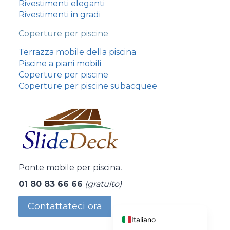
Rivestimenti eleganti
Rivestimenti in gradi
Coperture per piscine
Terrazza mobile della piscina
Piscine a piani mobili
עִבְרִית
Coperture per piscine
Português
Coperture per piscine subacquee
Español
Nederlands
Nederlands (België)
Deutsch (Schweiz)
Ponte mobile per piscina
.
Deutsch
01 80 83 66 66
(gratuito)
English (UK)
Français
Contattateci ora
Italiano