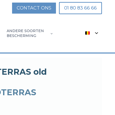
CONTACT ONS
01 80 83 66 66
ANDERE SOORTEN
BESCHERMING
UM
OMPOSIETEN
DE
DE
DE
JKE
EN
MOBIELE
SCHUREN
ONDERWATER
ERRAS old
NGEN
RUG
VOOR
SLUITER
VOOR
ZWEMBADEN
VOOR
DTERRAS
ZWEMBADEN
ZWEMBADEN