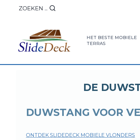
Overslaan
ZOEKEN ...
naar
inhoud
HET BESTE MOBIELE
TERRAS
ONTDEK
ONZE
INSTA
HET
PRESTAT
EN
DE DUWST
TERRAS
IN
ONDE
MOBIEL
MOBIEL
DUWSTANG VOOR V
SCHUIFDEK
TERRAS
ONTDEK SLIDEDECK MOBIELE VLONDERS