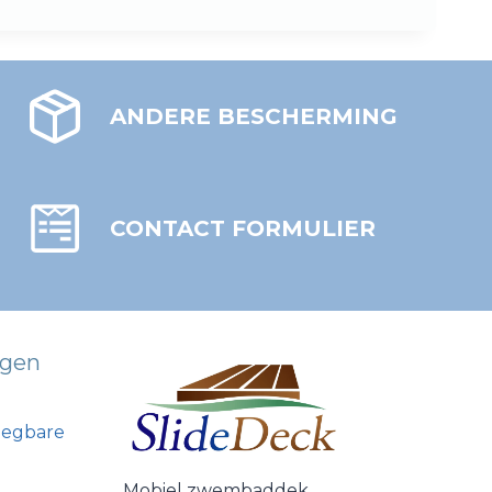
ANDERE BESCHERMING
CONTACT FORMULIER
עִבְרִית
Português
Italiano
gen
Español
Nederlands
egbare
Deutsch (Schweiz)
Mobiel zwembaddek
.