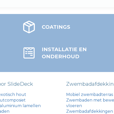
COATINGS
INSTALLATIE EN
ONDERHOUD
oor SlideDeck
Zwembadafdekkin
xotisch hout
Mobiel zwembadterras
outcomposiet
Zwembaden met bewe
aluminium lamellen
vloeren
aden
Zwembadafdekkingen