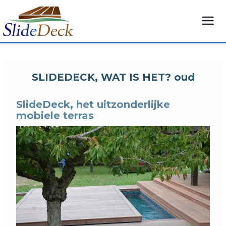
Overslaan
naar
inhoud
SLIDEDECK, WAT IS HET? oud
SlideDeck, het uitzonderlijke
mobiele terras