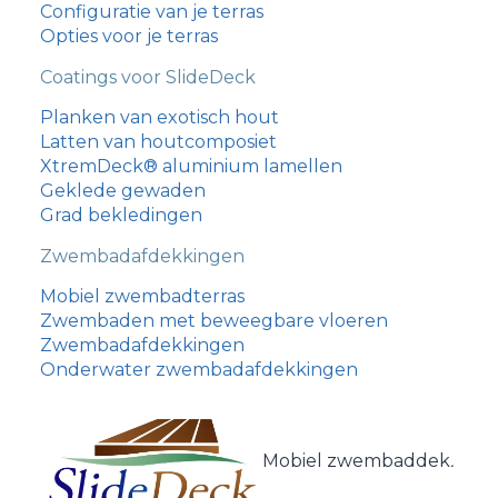
Configuratie van je terras
Opties voor je terras
Coatings voor SlideDeck
Planken van exotisch hout
Latten van houtcomposiet
XtremDeck® aluminium lamellen
Geklede gewaden
Grad bekledingen
Zwembadafdekkingen
עִבְרִית
Mobiel zwembadterras
Zwembaden met beweegbare vloeren
Português
Zwembadafdekkingen
Italiano
Onderwater zwembadafdekkingen
Español
Nederlands
Mobiel zwembaddek
.
Deutsch (Schweiz)