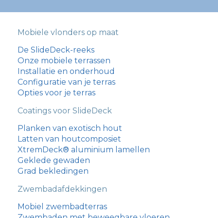
Mobiele vlonders op maat
De SlideDeck-reeks
Onze mobiele terrassen
Installatie en onderhoud
Configuratie van je terras
Opties voor je terras
Coatings voor SlideDeck
Planken van exotisch hout
Latten van houtcomposiet
XtremDeck® aluminium lamellen
Geklede gewaden
Grad bekledingen
Zwembadafdekkingen
עִבְרִית
Mobiel zwembadterras
Zwembaden met beweegbare vloeren