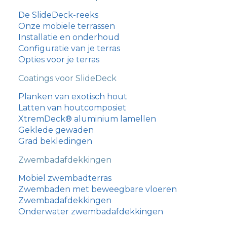
De SlideDeck-reeks
Onze mobiele terrassen
Installatie en onderhoud
Configuratie van je terras
Opties voor je terras
Coatings voor SlideDeck
Planken van exotisch hout
Latten van houtcomposiet
XtremDeck® aluminium lamellen
Geklede gewaden
Grad bekledingen
Zwembadafdekkingen
עִבְרִית
Mobiel zwembadterras
Zwembaden met beweegbare vloeren
Português
Zwembadafdekkingen
Italiano
Onderwater zwembadafdekkingen
Español