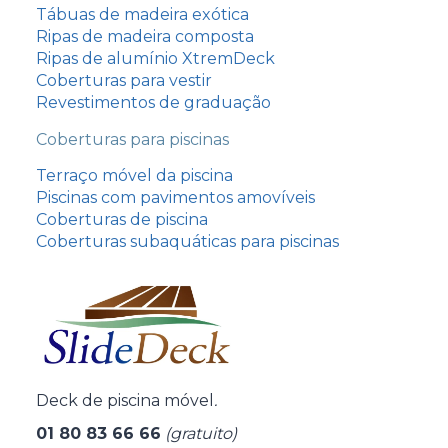
Tábuas de madeira exótica
Ripas de madeira composta
Ripas de alumínio XtremDeck
Coberturas para vestir
Revestimentos de graduação
Coberturas para piscinas
Terraço móvel da piscina
Piscinas com pavimentos amovíveis
עִבְרִית
Coberturas de piscina
Italiano
Coberturas subaquáticas para piscinas
Español
Nederlands
Nederlands (België)
Deutsch (Schweiz)
Deck de piscina móvel
.
Deutsch
01 80 83 66 66
(gratuito)
English (UK)