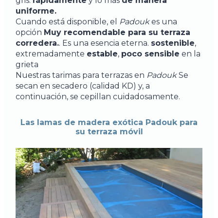
gris.
rápidamente
y lo más
de manera
uniforme.
Cuando está disponible, el
Padouk
es una
opción
Muy recomendable para su terraza
corredera.
. Es una esencia eterna.
sostenible
,
extremadamente
estable
,
poco sensible
en la
grieta
Nuestras tarimas para terrazas en
Padouk
Se
secan en secadero (calidad KD) y, a
continuación, se cepillan cuidadosamente.
Las lamas de madera exótica Padouk para
su terraza móvil