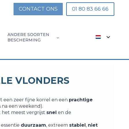
CONTACT ONS
01 80 83 66 66
ANDERE SOORTEN
BESCHERMING
UM
OMPOSIETEN
DE
DE
DE
JKE
EN
MOBIELE
SCHUREN
ONDERWATER
LE VLONDERS
NGEN
RUG
VOOR
SLUITER
VOOR
ZWEMBADEN
VOOR
t een zeer fijne korrel en een
prachtige
ms na een weekend).
ZWEMBADEN
ZWEMBADEN
t het meest vergrijst
snel
en de
 essentie
duurzaam
, extreem
stabiel
,
niet