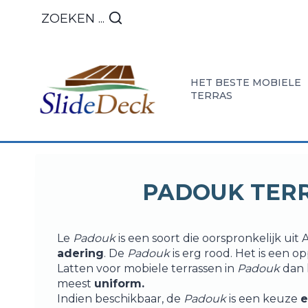
Overslaan
ZOEKEN ...
naar
inhoud
HET BESTE MOBIELE
TERRAS
ONTDEK
ONZE
INSTA
HET
PRESTAT
EN
PADOUK TER
TERRAS
IN
ONDE
MOBIEL
MOBIEL
Le
Padouk
is een soort die oorspronkelijk uit
SCHUIFDEK
TERRAS
adering
. De
Padouk
is erg rood. Het is een 
Latten voor mobiele terrassen in
Padouk
dan k
meest
uniform.
Indien beschikbaar, de
Padouk
is een keuze
e