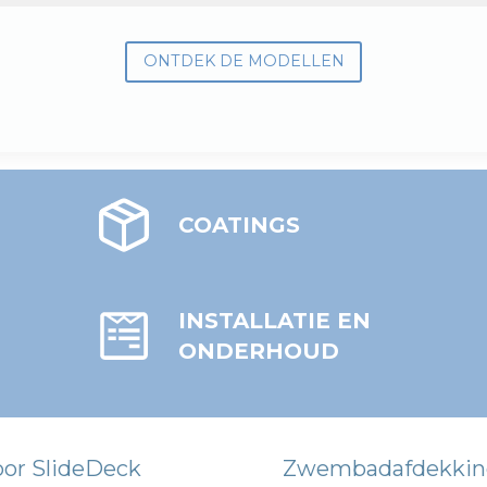
ONTDEK DE MODELLEN
COATINGS
INSTALLATIE EN
ONDERHOUD
oor SlideDeck
Zwembadafdekkin