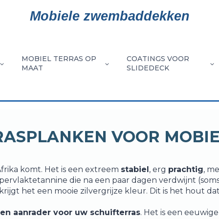
Mobiele zwembaddekken
MOBIEL TERRAS OP
COATINGS VOOR
MAAT
SLIDEDECK
LLATIE
HET
CONFIGURATIES
COATINGEN
EXOTISCHE
ALUMINI
HOUTC
OPTIES
DE
GRAD
NATUURLI
IES
BEREIK
VAN
VOOR
HOUTSOORT
MESSEN
RASPLANKEN VOOR MOBIE
VOOR
AFMETINGEN
COATING
BEKLEDI
RHOUD
SLIDEDECK
MOBIEL
MOBIEL
UW
VAN
TERRAS
TERRAS
 Afrika komt. Het is een extreem
stabiel
, erg
prachtig
, me
MOBIEL
HET
oppervlaktetannine die na een paar dagen verdwijnt (so
rijgt het een mooie zilvergrijze kleur. Dit is het hout da
TERRAS
MOBIELE
TERRAS
en aanrader voor uw schuifterras
. Het is een eeuwige