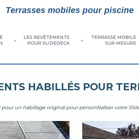
Terrasses mobiles pour piscine
E
LES REVÊTEMENTS
TERRASSE MOBILE
N
POUR SLIDEDECK
SUR MESURE
LAMES
LES
LES
LES
LES
INSTAL
LA
ÊTEMENTS
REVÊTEMENT
LES
LES
BOIS
EN
BOIS
CONFIGURATIONS
REVÊTEMENTS
GAMME
RÉAL
ENTS HABILLÉS POUR TER
NATURELS
GRAD
DIMENSIONS
OPTIONS
OSITES
LUMINIUM
EXOTIQUES
SLIDEDECK
POUR
DE
ENTR
POUR
DE
TERRASSE
TERRASSE
T
 pour un habillage original pour personNaliser votre Sli
VOTRE
LA
MOBILE
MOBILE
TERRASSE
TERRASSE
MOBILE
MOBILE