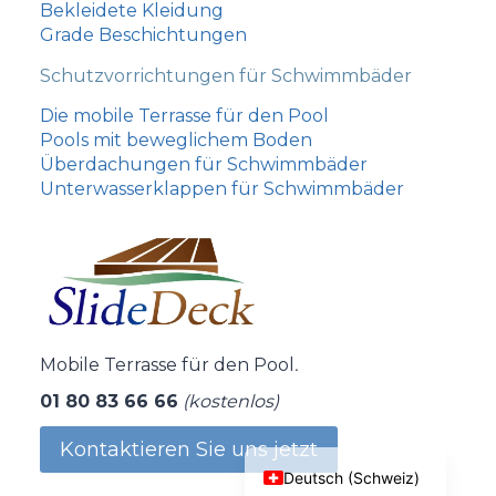
Bekleidete Kleidung
Grade Beschichtungen
Schutzvorrichtungen für Schwimmbäder
Die mobile Terrasse für den Pool
Pools mit beweglichem Boden
עִבְרִית
Überdachungen für Schwimmbäder
Português
Unterwasserklappen für Schwimmbäder
Italiano
Español
Nederlands
Nederlands (België)
Mobile Terrasse für den Pool
.
Deutsch
01 80 83 66 66
(kostenlos)
English (UK)
Français
Kontaktieren Sie uns jetzt
Deutsch (Schweiz)