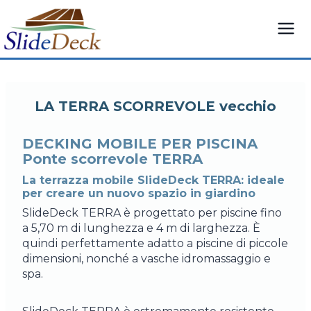
Vai
al
contenuto
LA TERRA SCORREVOLE vecchio
DECKING MOBILE PER PISCINA
Ponte scorrevole TERRA
La terrazza mobile SlideDeck TERRA: ideale
per creare un nuovo spazio in giardino
SlideDeck TERRA è progettato per piscine fino
a 5,70 m di lunghezza e 4 m di larghezza. È
quindi perfettamente adatto a piscine di piccole
dimensioni, nonché a vasche idromassaggio e
spa.