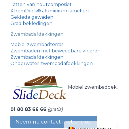
Latten van houtcomposiet
XtremDeck® aluminium lamellen
Geklede gewaden
Grad bekledingen
Zwembadafdekkingen
עִבְרִית
Mobiel zwembadterras
Zwembaden met beweegbare vloeren
Português
Zwembadafdekkingen
Italiano
Onderwater zwembadafdekkingen
Español
Nederlands
Mobiel zwembaddek
.
Deutsch (Schweiz)
Deutsch
01 80 83 66 66
(gratis)
English (UK)
Français
Neem nu contact met ons op