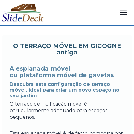
Saltar
para
o
conteúdo
O TERRAÇO MÓVEL EM GIGOGNE
antigo
A esplanada móvel
ou plataforma móvel de gavetas
Descubra esta configuração de terraço
móvel, ideal para criar um novo espaço no
seu jardim
O terraço de nidificação móvel é
particularmente adequado para espaços
pequenos.
Esta esplanada móvel é, de facto, composta por