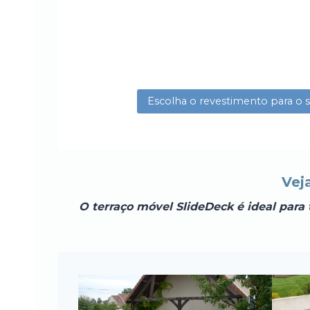
Escolha o revestimento para o 
Vej
O terraço móvel SlideDeck é ideal para 