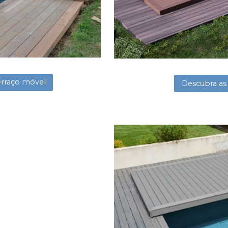
erraço móvel
Descubra as