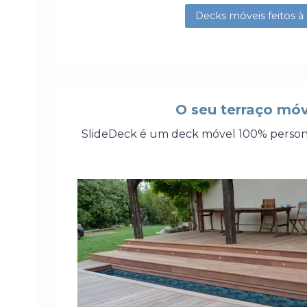
Decks móveis feitos à
O seu terraço móv
SlideDeck é um deck móvel 100% personal