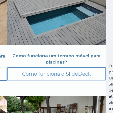
Como funciona um terraço móvel para
ara
piscinas?
O 
pr
Como funciona o SlideDeck
Um
Sl
de
at
Sl
à 