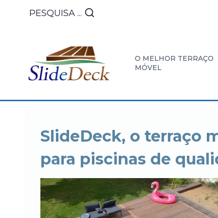
Saltar
PESQUISA ...
para
o
conteúdo
O MELHOR TERRAÇO
MÓVEL
DESCOBRIR
AS
INST
O
NOSSAS
E
SlideDeck, o terraço 
TERRAÇO
REALIZA
MANU
para piscinas de qual
PLATAFOR
EM
DESLIZANT
TERRAÇ
MÓVEL
MÓVEL