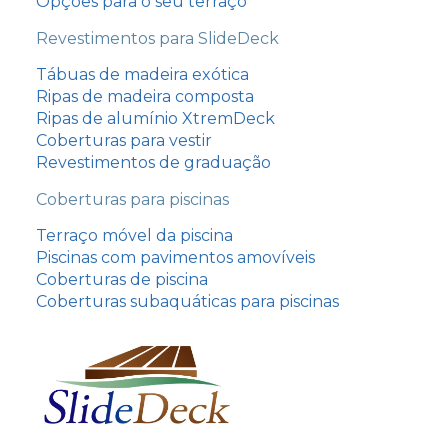
Opções para o seu terraço
Revestimentos para SlideDeck
Tábuas de madeira exótica
Ripas de madeira composta
Ripas de alumínio XtremDeck
Coberturas para vestir
Revestimentos de graduação
Coberturas para piscinas
Terraço móvel da piscina
Piscinas com pavimentos amovíveis
עִבְרִית
Coberturas de piscina
Italiano
Coberturas subaquáticas para piscinas
Español
Nederlands
Nederlands (België)
Deutsch (Schweiz)