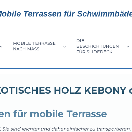
obile Terrassen für Schwimmbäd
DIE
MOBILE TERRASSE
BESCHICHTUNGEN
NACH MASS
FÜR SLIDEDECK
N
LLATION
DIE
DIE
BESCHICHTUNGEN
EXOTISCHE
KLINGEN
ZUSAM
DIE
DIE
ENSCHAFTEN
PALETTE
KONFIGURATIONEN
FÜR
OTISCHES HOLZ KEBONY 
GRAD-
NATÜRLIC
HÖLZER
AUS
HÖLZE
OPTIONEN
MASSE
GE
SLIDEDECK
VON
MOBILE
BESCHICHT
BESCHIC
ALUMINI
FÜR
VON
MOBILE
TERRASSE
n für mobile Terrasse
IHREN
DIE
SE
TERRASSE
MOBILE
MOBILE
Sie sind leichter und daher einfacher zu transportieren, z