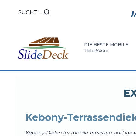
Zum
Inhalt
SUCHT ...
M
springen
DIE BESTE MOBILE
TERRASSE
ENTDECKE
UNSERE
INSTA
SIE
ERRUNG
UND
EX
DIE
VON
PFLE
TERRASSE
MOBILE
Kebony-Terrassendiele
MOBILES
TERRAS
SLIDEDECK
Kebony-Dielen für mobile Terrassen sind ideal. 